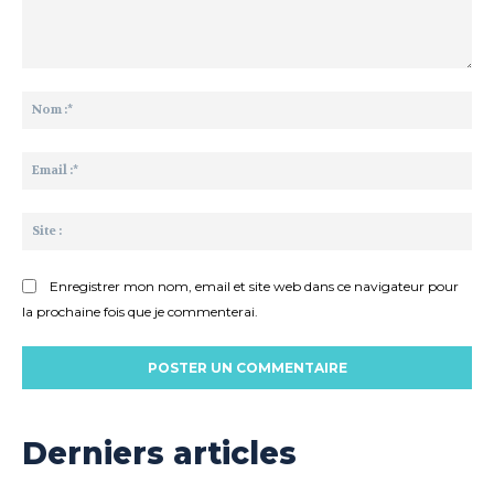
Commenter
:
No
:*
Ema
:*
Sit
:
Enregistrer mon nom, email et site web dans ce navigateur pour
la prochaine fois que je commenterai.
Derniers articles