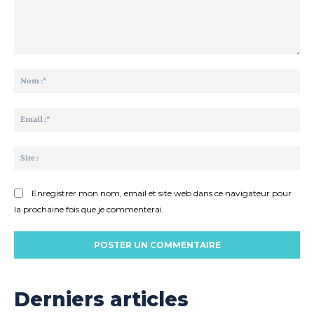
Commenter
:
No
:*
Ema
:*
Sit
:
Enregistrer mon nom, email et site web dans ce navigateur pour
la prochaine fois que je commenterai.
Derniers articles