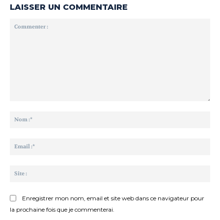
LAISSER UN COMMENTAIRE
Commenter
:
No
:*
Ema
:*
Sit
:
Enregistrer mon nom, email et site web dans ce navigateur pour
la prochaine fois que je commenterai.