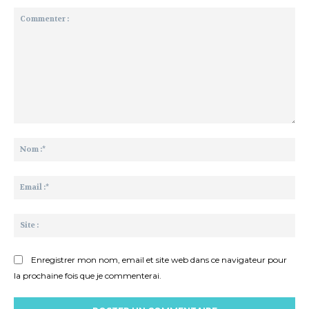
Commenter
:
No
:*
Ema
:*
Sit
:
Enregistrer mon nom, email et site web dans ce navigateur pour
la prochaine fois que je commenterai.