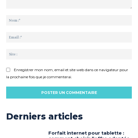
Commenter
:
No
:*
Ema
:*
Sit
:
Enregistrer mon nom, email et site web dans ce navigateur pour
la prochaine fois que je commenterai.
Derniers articles
Forfait internet pour tablette :