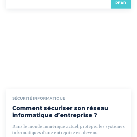
READ
SÉCURITÉ INFORMATIQUE
Comment sécuriser son réseau
informatique d’entreprise ?
Dans le monde numérique actuel, protéger les systèmes
informatiques d'une entreprise est devenu