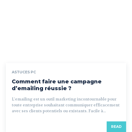
ASTUCES PC
Comment faire une campagne
d’emailing réussie ?
L'emailing est un outil marketing incontournable pour
toute entreprise souhaitant communiquer efficacement
avec ses clients potentiels ou existants. Facile à...
READ