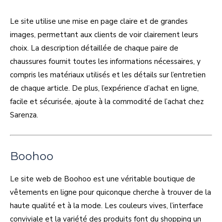
Le site utilise une mise en page claire et de grandes
images, permettant aux clients de voir clairement leurs
choix. La description détaillée de chaque paire de
chaussures fournit toutes les informations nécessaires, y
compris les matériaux utilisés et les détails sur l’entretien
de chaque article. De plus, l’expérience d’achat en ligne,
facile et sécurisée, ajoute à la commodité de l’achat chez
Sarenza.
Boohoo
Le site web de Boohoo est une véritable boutique de
vêtements en ligne pour quiconque cherche à trouver de la
haute qualité et à la mode. Les couleurs vives, l’interface
conviviale et la variété des produits font du shopping un