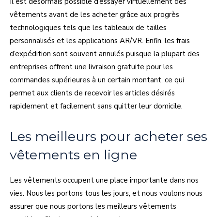
Il est désormais possible d’essayer virtuellement des
vêtements avant de les acheter grâce aux progrès
technologiques tels que les tableaux de tailles
personnalisés et les applications AR/VR. Enfin, les frais
d’expédition sont souvent annulés puisque la plupart des
entreprises offrent une livraison gratuite pour les
commandes supérieures à un certain montant, ce qui
permet aux clients de recevoir les articles désirés
rapidement et facilement sans quitter leur domicile.
Les meilleurs pour acheter ses
vêtements en ligne
Les vêtements occupent une place importante dans nos
vies. Nous les portons tous les jours, et nous voulons nous
assurer que nous portons les meilleurs vêtements