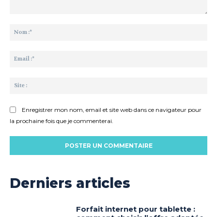
Commenter
:
No
:*
Ema
:*
Sit
:
Enregistrer mon nom, email et site web dans ce navigateur pour
la prochaine fois que je commenterai.
Derniers articles
Forfait internet pour tablette :