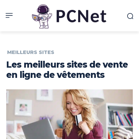
MEILLEURS SITES
Les meilleurs sites de vente
en ligne de vêtements