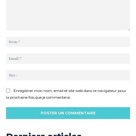
Commenter
:
No
:*
Ema
:*
Sit
:
Enregistrer mon nom, email et site web dans ce navigateur pour
la prochaine fois que je commenterai.