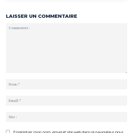
LAISSER UN COMMENTAIRE
Commenter
:
No
:*
Ema
:*
Sit
:
Enregistrer mon nom, email et site web dans ce navigateur pour