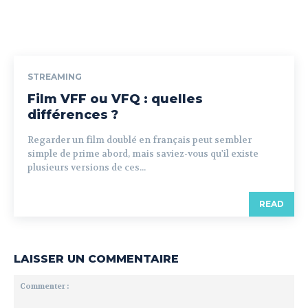
STREAMING
Film VFF ou VFQ : quelles
différences ?
Regarder un film doublé en français peut sembler
simple de prime abord, mais saviez-vous qu'il existe
plusieurs versions de ces...
READ
LAISSER UN COMMENTAIRE