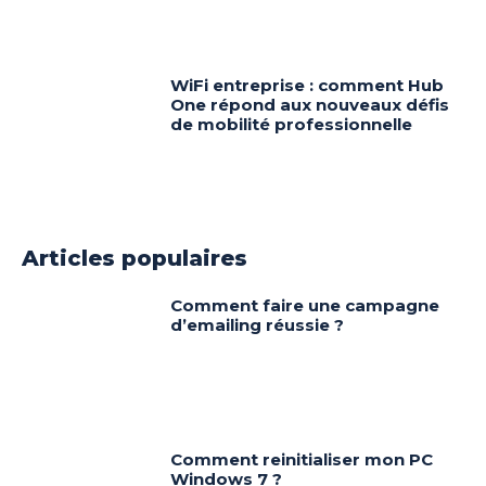
WiFi entreprise : comment Hub
One répond aux nouveaux défis
de mobilité professionnelle
Articles populaires
Comment faire une campagne
d’emailing réussie ?
Comment reinitialiser mon PC
Windows 7 ?