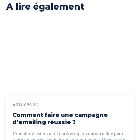
A lire également
ASTUCES PC
Comment faire une campagne
d’emailing réussie ?
L'emailing est un outil marketing incontournable pour
toute entreprise souhaitant communiquer efficacement