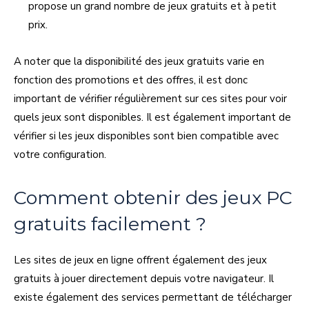
propose un grand nombre de jeux gratuits et à petit
prix.
A noter que la disponibilité des jeux gratuits varie en
fonction des promotions et des offres, il est donc
important de vérifier régulièrement sur ces sites pour voir
quels jeux sont disponibles. Il est également important de
vérifier si les jeux disponibles sont bien compatible avec
votre configuration.
Comment obtenir des jeux PC
gratuits facilement ?
Les sites de jeux en ligne offrent également des jeux
gratuits à jouer directement depuis votre navigateur. Il
existe également des services permettant de télécharger