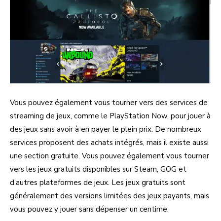
Vous pouvez également vous tourner vers des services de
streaming de jeux, comme le PlayStation Now, pour jouer à
des jeux sans avoir à en payer le plein prix. De nombreux
services proposent des achats intégrés, mais il existe aussi
une section gratuite. Vous pouvez également vous tourner
vers les jeux gratuits disponibles sur Steam, GOG et
d’autres plateformes de jeux. Les jeux gratuits sont
généralement des versions limitées des jeux payants, mais
vous pouvez y jouer sans dépenser un centime.