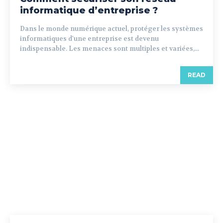
informatique d’entreprise ?
Dans le monde numérique actuel, protéger les systèmes
informatiques d'une entreprise est devenu
indispensable. Les menaces sont multiples et variées,...
READ