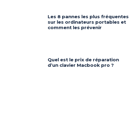
Les 8 pannes les plus fréquentes
sur les ordinateurs portables et
comment les prévenir
Quel est le prix de réparation
d’un clavier Macbook pro ?