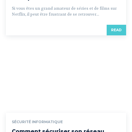
Si vous êtes un grand amateur de séries et de films sur
Netflix, il peut être frustrant de se retrouver...
READ
SÉCURITÉ INFORMATIQUE
Comment sécuriser son réseau