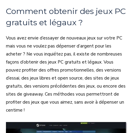
Comment obtenir des jeux PC
gratuits et légaux ?
Vous avez envie d’essayer de nouveaux jeux sur votre PC
mais vous ne voulez pas dépenser d’argent pour les
acheter ? Ne vous inquiétez pas, il existe de nombreuses
façons d’obtenir des jeux PC gratuits et légaux. Vous
pouvez profiter des offres promotionnelles, des versions
d’essai, des jeux libres et open source, des sites de jeux
gratuits, des versions précédentes des jeux, ou encore des
sites de giveaway. Ces méthodes vous permettront de
profiter des jeux que vous aimez, sans avoir à dépenser un
centime !