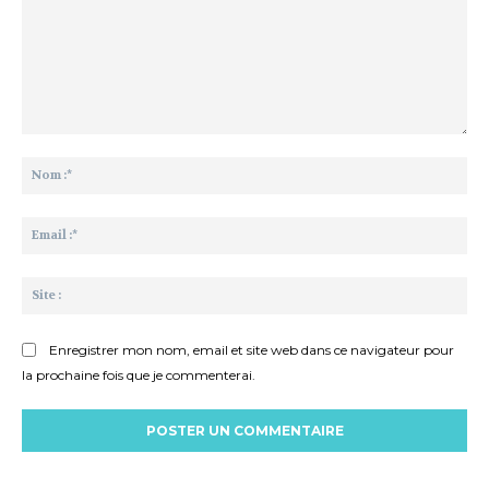
Commenter
:
No
:*
Ema
:*
Sit
:
Enregistrer mon nom, email et site web dans ce navigateur pour
la prochaine fois que je commenterai.