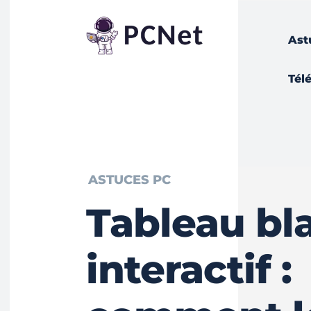
Ast
Tél
ASTUCES PC
Tableau bl
interactif :