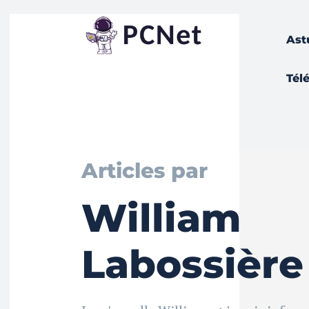
Ast
Tél
Articles par
William
Labossière