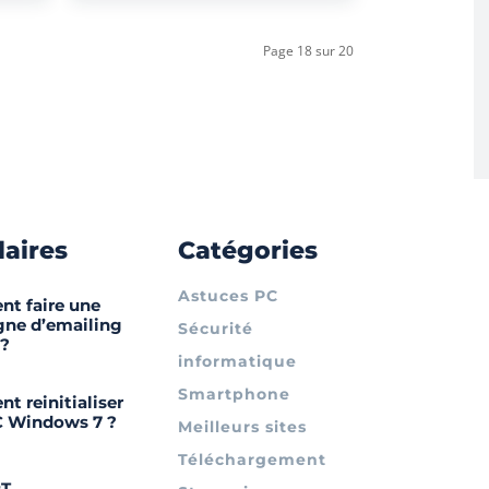
Page 18 sur 20
laires
Catégories
Astuces PC
t faire une
ne d’emailing
Sécurité
 ?
informatique
Smartphone
 reinitialiser
 Windows 7 ?
Meilleurs sites
Téléchargement
PT