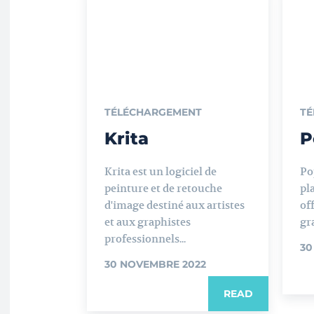
TÉLÉCHARGEMENT
TÉ
Krita
P
Krita est un logiciel de
Po
peinture et de retouche
pl
d'image destiné aux artistes
of
et aux graphistes
gra
professionnels...
30
30 NOVEMBRE 2022
READ