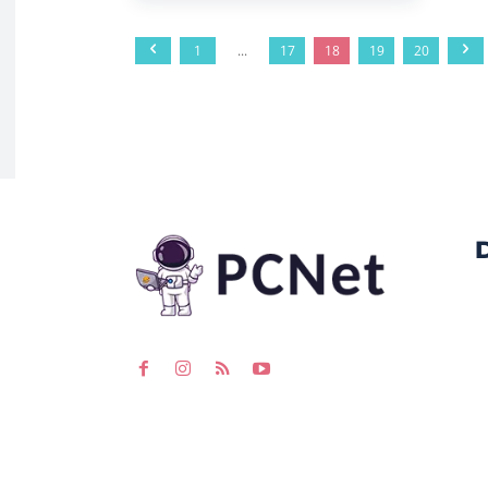
1
...
17
18
19
20
D